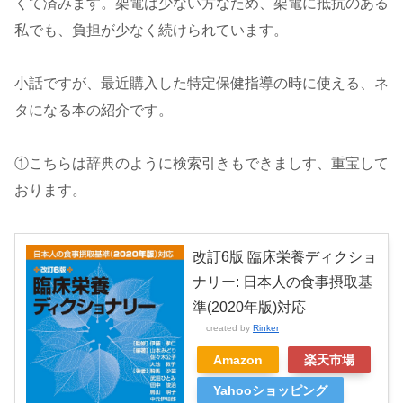
くて済みます。架電は少ない方なため、架電に抵抗のある
私でも、負担が少なく続けられています。
小話ですが、最近購入した特定保健指導の時に使える、ネ
タになる本の紹介です。
①こちらは辞典のように検索引きもできましす、重宝して
おります。
改訂6版 臨床栄養ディクショ
ナリー: 日本人の食事摂取基
準(2020年版)対応
created by
Rinker
Amazon
楽天市場
Yahooショッピング