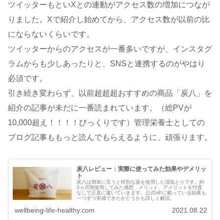
ツイッターもといXとの連動がアクセス数の増加につなが
りました。Xで紹介し始めてから、アクセス数が以前の比
にならないくらいです。
ツイッターからのアクセスが一番多いですが、インスタグ
ラムからも少しあったりと、SNSと連携するのがやはり
必須です。
引き続き変わらず、以前超超超おすすめの商品「炭八」を
紹介の記事が未だに一番読まれています。（総PVが
10,000超え！！！！びっくりです）管理栄養士としての
ブログ記事ももっと読んでもらえるように、頑張ります。
炭八レビュー：実際に使ってみた効果やデメリッ
ト
炭八は簡単に言うと特別な炭を使用した湿気とりです。約
3ヵ月間使用してみた感想、メリット、デメリットを忖度
なしで正直に書いていきます。公式HPに載っている効果も
一つずつ実感できたかどうかも詳しく解説。
wellbeing-life-healthy.com
2021.08.22